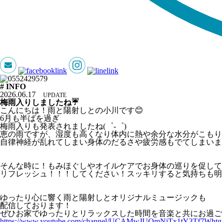
# INFO
2026.06.17
UPDATE
梅雨入りしましたね☔
こんにちは！雨と陽射しとの小川です😊
6月も半ばを過ぎ
梅雨入りも発表されましたね(゜-゜)
恵の雨ですが、湿度も高くなり体内に熱や余分な水分がこもり
自律神経が乱れてしまい身体のだるさや疲労感もでてしまいます(
そんな時に！もみほぐしやオイルケアでお身体の巡りを促して
リフレッシュ！！！してください！スッキリすると気持ちも明る
ゆったり心に響く雨と陽射しとオリジナルミュージックも
配信しております！
ぜひお家でゆったりとリラックスした時間を音楽と共にお過ご
https://www.youtube.com/channel/UCAMwJUOmNiTx1tY3Tf7Whtg