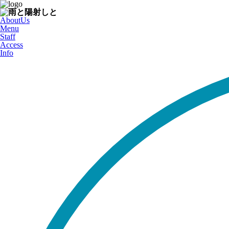
AboutUs
Menu
Staff
Access
Info