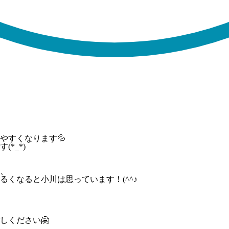
やすくなります💦
*_*)
、
くなると小川は思っています！(^^♪
しください🤗