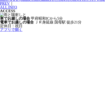
PREV
｜
ALL INFO
ACCESS
車でお越しの場合
甲府昭和ICから5分
電車でお越しの場合
ＪＲ身延線 国母駅 徒歩21分
定休日：祝日
アプリで開く