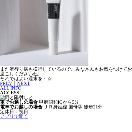
まだ流行り病も横行しているので、みなさんもお気をつけてお
過ごしくださいね。
それではよい週末を～☆
PREV
｜
NEXT
ALL INFO
ACCESS
車でお越しの場合
甲府昭和ICから5分
電車でお越しの場合
ＪＲ身延線 国母駅 徒歩21分
定休日：祝日
アプリで開く