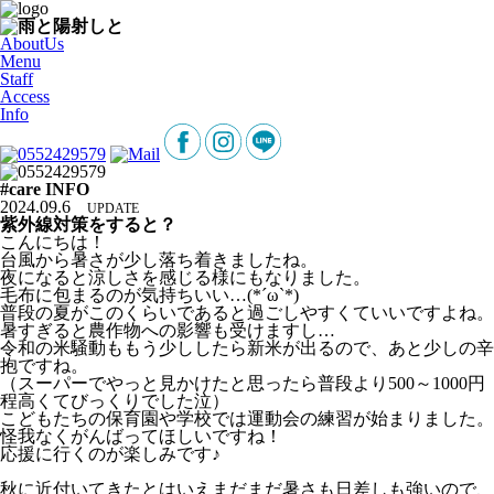
AboutUs
Menu
Staff
Access
Info
#care INFO
2024.09.6
UPDATE
紫外線対策をすると？
こんにちは！
台風から暑さが少し落ち着きましたね。
夜になると涼しさを感じる様にもなりました。
毛布に包まるのが気持ちいい…(*´ω`*)
普段の夏がこのくらいであると過ごしやすくていいですよね。
暑すぎると農作物への影響も受けますし…
令和の米騒動ももう少ししたら新米が出るので、あと少しの辛
抱ですね。
（スーパーでやっと見かけたと思ったら普段より500～1000円
程高くてびっくりでした泣）
こどもたちの保育園や学校では運動会の練習が始まりました。
怪我なくがんばってほしいですね！
応援に行くのが楽しみです♪
秋に近付いてきたとはいえまだまだ暑さも日差しも強いので、