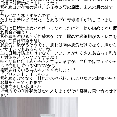
日焼け対策は続けましょうね！
紫外線はご存知の通り、
シミやシワの原因
。未来の肌の敵で
す。
でも他にも悪さするんです。。
たまたまテレビで見た、とあるプロ野球選手が話していまし
た。
以前は日焼け止めとか使ってなかったけど、使い始めてから
疲
れ具合が違う
と。
紫外線を浴びると活性酸素が出て、脳の神経細胞がストレスを
受けて自律神経を乱し、
脳疲労に繋がるそうです。疲れは肉体疲労だけでなく、脳から
のサインでもあるんですね。
単に日焼け防止だけでなく、いいことがたくさんあるって思う
と対策も苦じゃないですよね！
様々な日焼け止めが売られてはいますが、当店ではフェイシャ
ルで使用しているMIREYから
発売されているものをおすすめします♡
『プロテクトデイミルク』
紫外線だけでなく、排気ガスや花粉、ほこりなどの刺激からも
お肌を守ってくれます！
健康で美しいお肌へ✨
※当店での在庫状況は恐れ入りますがその都度お問い合わせ下
さい