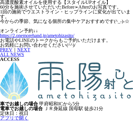
高濃度酸素オイルを使用する【スタイルUPオイル】
60分を施術させていただいたBefore➢Afterのお写真です。
1回の施術でウエストライン・ヒップラインに変化が出ていま
す。
今からの季節、気になる個所の集中ケアおすすめです(^_-)-☆
オンライン予約↓↓
https://2.onemorehand.jp/ametohizasito/
お電話やLINEのトークからもご予約いただけます。
お気軽にお問い合わせください(^^)/
PREV
｜
NEXT
ALL NEWS
ACCESS
車でお越しの場合
甲府昭和ICから5分
電車でお越しの場合
ＪＲ身延線 国母駅 徒歩21分
定休日：祝日
アプリで開く