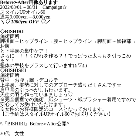
Before➢After画像あります
2022/08/01～08/31 Campaign☆
スタイルUPオイル60
通常9,000yen→8,000yen
＼♡ 1000yen OFF ♡／
◇BISHIRI
施術箇所
脚後面～ヒップライン→腰～ヒップライン→脚前面～鼠径部→
お腹
と下半身の集中ケア！
さらに！！！くびれを作る？！でっぱった太ももを引っこめ
る？！
整体の手技をプラスして行います(≧▽≦)
◇BISHISEI
施術箇所
背中→お腹→腕→デコルテ
上半身、姿勢に対してのアプローチ盛りだくさんです☆
肩甲骨の引っぺがしも行います。
天使の羽も作っていきましょう♡
※完全個室での施術、紙ショーツ・紙ブラジャー着用ですので
安心してお受けいただけます。
※女性のお客様限定のコースとなっております。
【ご予約はスタイルUPオイル60でお取りください】
\\『BISHIRI』Before➢After公開//
30代 女性